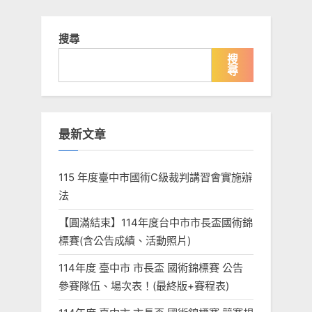
導
t
i
覽
P
o
搜尋
o
u
搜
尋
s
s
t
P
:
o
最新文章
s
t
:
115 年度臺中市國術C級裁判講習會實施辦
法
【圓滿結束】114年度台中市市長盃國術錦
標賽(含公告成績、活動照片)
114年度 臺中市 市長盃 國術錦標賽 公告
參賽隊伍、場次表！(最終版+賽程表)