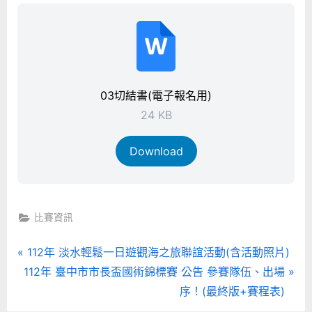
03切結書(電子報名用)
24 KB
Download
比賽資訊
文
P
112年 淡水輕鬆一日遊觀海之旅聯誼活動(含活動照片)
N
r
112年 臺中市市長盃國術錦標賽 公告 參賽隊伍、出場
章
e
e
序！(最終版+賽程表)
x
v